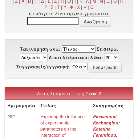
|
Z
|
Α
|
Β
|
Γ
|
Δ
|
Ε
|
Ζ
|
Η
|
Θ
|
Ι
|
Κ
|
Λ
|
Μ
|
Ν
|
Ξ
|
Ο
|
Π
|
Ρ
|
Σ
|
Τ
|
Υ
|
Φ
|
Χ
|
Ψ
|
Ω
ή εισάγετε λίγα αρχικά γράμματα:
Ταξινόμηση ανά:
Σε σειρά:
Αποτελέσματα/σελίδα:
Συγγραφείς/εγγραφή:
Αποτελέσματα 1 έως 2 από 2
Ημερομηνία
Τίτλος
Συγγραφέας
2021
Exploring the influence
Emmanouil
of experimental
Kechaoglou
;
parameters on the
Katerina
interaction of
Ferentinou
;