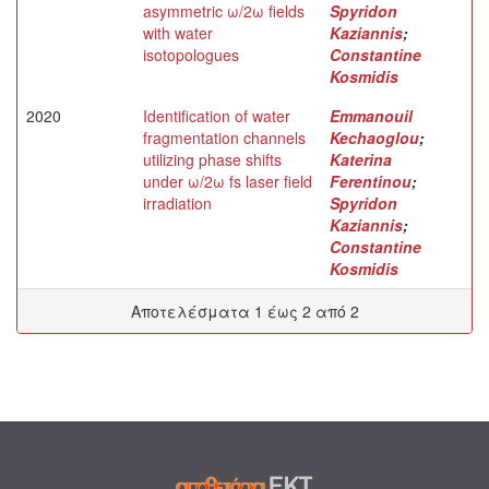
asymmetric ω/2ω fields
Spyridon
with water
Kaziannis
;
isotopologues
Constantine
Kosmidis
2020
Identification of water
Emmanouil
fragmentation channels
Kechaoglou
;
utilizing phase shifts
Katerina
under ω/2ω fs laser field
Ferentinou
;
irradiation
Spyridon
Kaziannis
;
Constantine
Kosmidis
Αποτελέσματα 1 έως 2 από 2