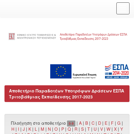
Skip
navigation
Αποθετήριο Παραδοτέων Υποτρόφων Δράσεων ΕΣΠΑ
Τριτοβάθμιας Εκπαίδευσης 2017-2023
Πλοήγηση στο αποθετήριο
|
A
|
B
|
C
|
D
|
E
|
F
|
G
|
0-9
H
|
I
|
J
|
K
|
L
|
M
|
N
|
O
|
P
|
Q
|
R
|
S
|
T
|
U
|
V
|
W
|
X
|
Y