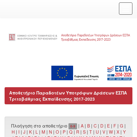
Skip
navigation
Αποθετήριο Παραδοτέων Υποτρόφων Δράσεων ΕΣΠΑ
Τριτοβάθμιας Εκπαίδευσης 2017-2023
Πλοήγηση στο αποθετήριο
|
A
|
B
|
C
|
D
|
E
|
F
|
G
|
0-9
H
|
I
|
J
|
K
|
L
|
M
|
N
|
O
|
P
|
Q
|
R
|
S
|
T
|
U
|
V
|
W
|
X
|
Y