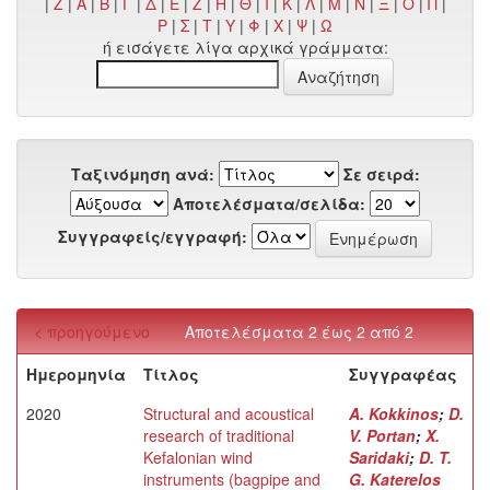
|
Z
|
Α
|
Β
|
Γ
|
Δ
|
Ε
|
Ζ
|
Η
|
Θ
|
Ι
|
Κ
|
Λ
|
Μ
|
Ν
|
Ξ
|
Ο
|
Π
|
Ρ
|
Σ
|
Τ
|
Υ
|
Φ
|
Χ
|
Ψ
|
Ω
ή εισάγετε λίγα αρχικά γράμματα:
Ταξινόμηση ανά:
Σε σειρά:
Αποτελέσματα/σελίδα:
Συγγραφείς/εγγραφή:
< προηγούμενο
Αποτελέσματα 2 έως 2 από 2
Ημερομηνία
Τίτλος
Συγγραφέας
2020
Structural and acoustical
A. Kokkinos
;
D.
research of traditional
V. Portan
;
X.
Kefalonian wind
Saridaki
;
D. T.
instruments (bagpipe and
G. Katerelos