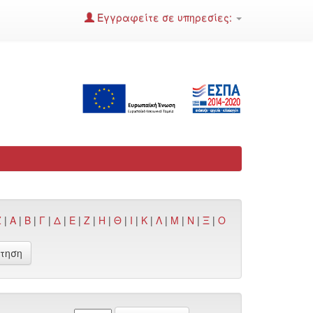
Εγγραφείτε σε υπηρεσίες:
Z
|
Α
|
Β
|
Γ
|
Δ
|
Ε
|
Ζ
|
Η
|
Θ
|
Ι
|
Κ
|
Λ
|
Μ
|
Ν
|
Ξ
|
Ο