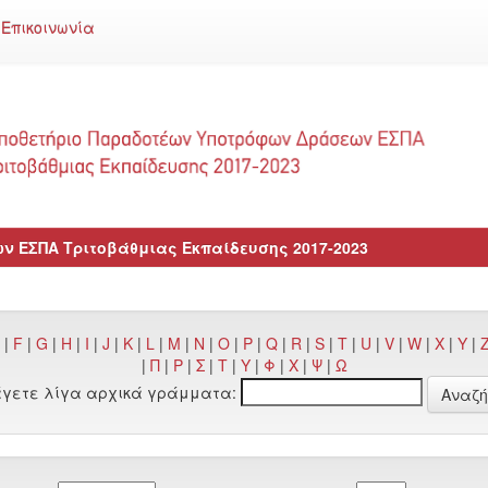
Επικοινωνία
 ΕΣΠΑ Τριτοβάθμιας Εκπαίδευσης 2017-2023
|
F
|
G
|
H
|
I
|
J
|
K
|
L
|
M
|
N
|
O
|
P
|
Q
|
R
|
S
|
T
|
U
|
V
|
W
|
X
|
Y
|
|
Π
|
Ρ
|
Σ
|
Τ
|
Υ
|
Φ
|
Χ
|
Ψ
|
Ω
άγετε λίγα αρχικά γράμματα: