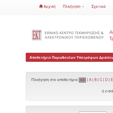
Αρχική
Πλοήγηση
Σχετικά
Skip
navigation
Αποθετήριο Παραδοτέων Υποτρόφων Δράσεων
Πλοήγηση στο αποθετήριο
|
A
|
B
|
C
|
D
|
E
0-9
ή εισ