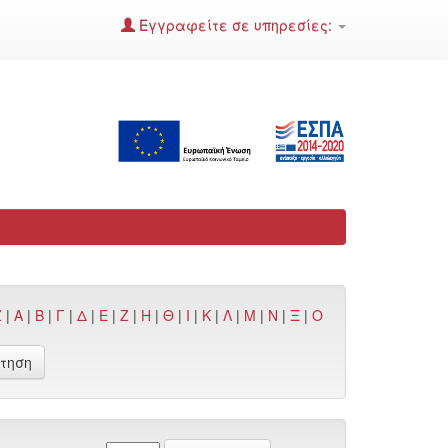
Εγγραφείτε σε υπηρεσίες:
Z
|
Α
|
Β
|
Γ
|
Δ
|
Ε
|
Ζ
|
Η
|
Θ
|
Ι
|
Κ
|
Λ
|
Μ
|
Ν
|
Ξ
|
Ο