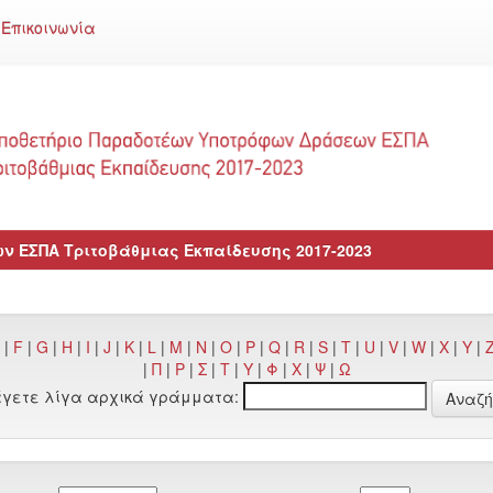
Επικοινωνία
 ΕΣΠΑ Τριτοβάθμιας Εκπαίδευσης 2017-2023
|
F
|
G
|
H
|
I
|
J
|
K
|
L
|
M
|
N
|
O
|
P
|
Q
|
R
|
S
|
T
|
U
|
V
|
W
|
X
|
Y
|
|
Π
|
Ρ
|
Σ
|
Τ
|
Υ
|
Φ
|
Χ
|
Ψ
|
Ω
άγετε λίγα αρχικά γράμματα: