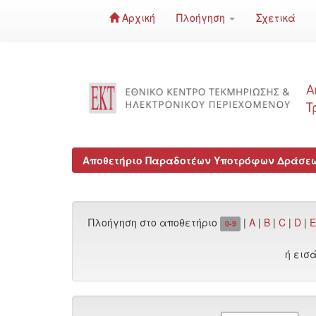
Αρχική
Πλοήγηση
Σχετικά
Skip
navigation
Αποθετήριο Παραδοτέων Υποτρόφων Δράσεων
Πλοήγηση στο αποθετήριο
|
A
|
B
|
C
|
D
|
E
0-9
ή εισ