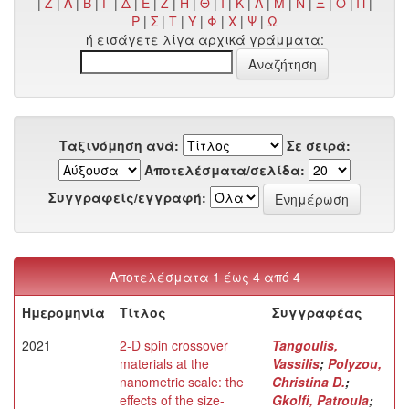
|
Z
|
Α
|
Β
|
Γ
|
Δ
|
Ε
|
Ζ
|
Η
|
Θ
|
Ι
|
Κ
|
Λ
|
Μ
|
Ν
|
Ξ
|
Ο
|
Π
|
Ρ
|
Σ
|
Τ
|
Υ
|
Φ
|
Χ
|
Ψ
|
Ω
ή εισάγετε λίγα αρχικά γράμματα:
Ταξινόμηση ανά:
Σε σειρά:
Αποτελέσματα/σελίδα:
Συγγραφείς/εγγραφή:
Αποτελέσματα 1 έως 4 από 4
Ημερομηνία
Τίτλος
Συγγραφέας
2021
2-D spin crossover
Tangoulis,
materials at the
Vassilis
;
Polyzou,
nanometric scale: the
Christina D.
;
effects of the size-
Gkolfi, Patroula
;