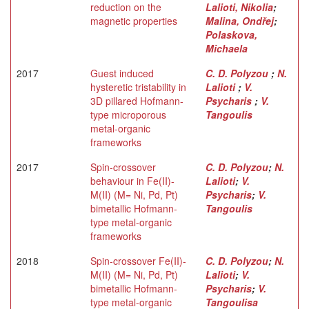
reduction on the
Lalioti, Nikolia
;
magnetic properties
Malina, Ondřej
;
Polaskova,
Michaela
2017
Guest induced
C. D. Polyzou
;
N.
hysteretic tristability in
Lalioti
;
V.
3D pillared Hofmann-
Psycharis
;
V.
type microporous
Tangoulis
metal-organic
frameworks
2017
Spin-crossover
C. D. Polyzou
;
N.
behaviour in Fe(II)-
Lalioti
;
V.
M(II) (M= Νi, Pd, Pt)
Psycharis
;
V.
bimetallic Hofmann-
Tangoulis
type metal-organic
frameworks
2018
Spin-crossover Fe(II)-
C. D. Polyzou
;
N.
M(II) (M= Νi, Pd, Pt)
Lalioti
;
V.
bimetallic Hofmann-
Psycharis
;
V.
type metal-organic
Tangoulisa