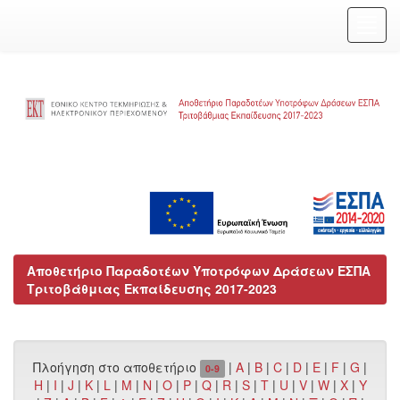
Skip
navigation
Αποθετήριο Παραδοτέων Υποτρόφων Δράσεων ΕΣΠΑ
Τριτοβάθμιας Εκπαίδευσης 2017-2023
Πλοήγηση στο αποθετήριο
|
A
|
B
|
C
|
D
|
E
|
F
|
G
|
0-9
H
|
I
|
J
|
K
|
L
|
M
|
N
|
O
|
P
|
Q
|
R
|
S
|
T
|
U
|
V
|
W
|
X
|
Y