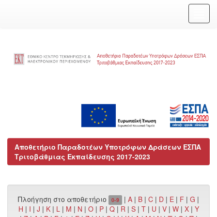
Skip
navigation
Αποθετήριο Παραδοτέων Υποτρόφων Δράσεων ΕΣΠΑ
Τριτοβάθμιας Εκπαίδευσης 2017-2023
Πλοήγηση στο αποθετήριο
|
A
|
B
|
C
|
D
|
E
|
F
|
G
|
0-9
H
|
I
|
J
|
K
|
L
|
M
|
N
|
O
|
P
|
Q
|
R
|
S
|
T
|
U
|
V
|
W
|
X
|
Y