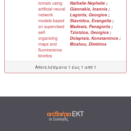
tomato using
Nathalie Nephelie
;
artificial neural
Giannakis, Ioannis
;
network
Lagiotis, Georgios
;
models based
Stavridou, Evangelia
;
on supervised
Madesis, Panagiotis
;
self-
Tziotzios, Georgios
;
organizing
Dolaptsis, Konstantinos
;
maps and
Moshou, Dimitrios
fluorescence
kinetics
Αποτελέσματα 1 έως 1 από 1