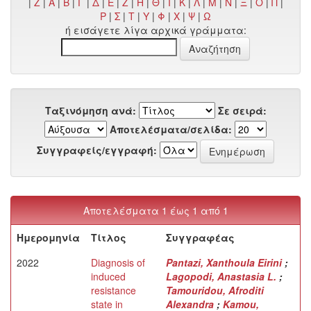
|
Z
|
Α
|
Β
|
Γ
|
Δ
|
Ε
|
Ζ
|
Η
|
Θ
|
Ι
|
Κ
|
Λ
|
Μ
|
Ν
|
Ξ
|
Ο
|
Π
|
Ρ
|
Σ
|
Τ
|
Υ
|
Φ
|
Χ
|
Ψ
|
Ω
ή εισάγετε λίγα αρχικά γράμματα:
Ταξινόμηση ανά:
Σε σειρά:
Αποτελέσματα/σελίδα:
Συγγραφείς/εγγραφή:
Αποτελέσματα 1 έως 1 από 1
Ημερομηνία
Τίτλος
Συγγραφέας
2022
Diagnosis of
Pantazi, Xanthoula Eirini
;
induced
Lagopodi, Anastasia L.
;
resistance
Tamouridou, Afroditi
state in
Alexandra
;
Kamou,