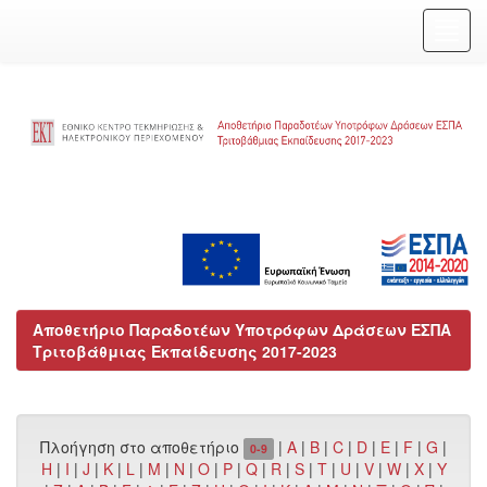
Skip
navigation
Αποθετήριο Παραδοτέων Υποτρόφων Δράσεων ΕΣΠΑ
Τριτοβάθμιας Εκπαίδευσης 2017-2023
Πλοήγηση στο αποθετήριο
|
A
|
B
|
C
|
D
|
E
|
F
|
G
|
0-9
H
|
I
|
J
|
K
|
L
|
M
|
N
|
O
|
P
|
Q
|
R
|
S
|
T
|
U
|
V
|
W
|
X
|
Y