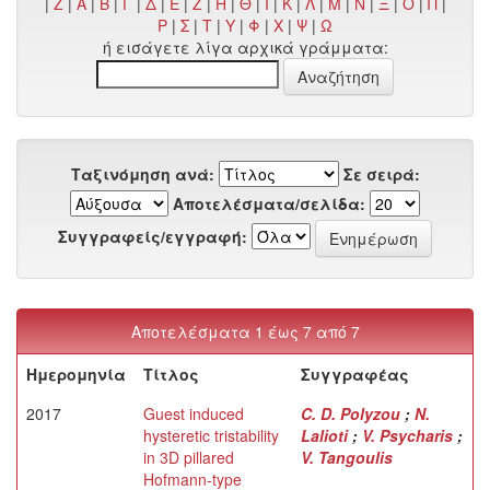
|
Z
|
Α
|
Β
|
Γ
|
Δ
|
Ε
|
Ζ
|
Η
|
Θ
|
Ι
|
Κ
|
Λ
|
Μ
|
Ν
|
Ξ
|
Ο
|
Π
|
Ρ
|
Σ
|
Τ
|
Υ
|
Φ
|
Χ
|
Ψ
|
Ω
ή εισάγετε λίγα αρχικά γράμματα:
Ταξινόμηση ανά:
Σε σειρά:
Αποτελέσματα/σελίδα:
Συγγραφείς/εγγραφή:
Αποτελέσματα 1 έως 7 από 7
Ημερομηνία
Τίτλος
Συγγραφέας
2017
Guest induced
C. D. Polyzou
;
N.
hysteretic tristability
Lalioti
;
V. Psycharis
;
in 3D pillared
V. Tangoulis
Hofmann-type