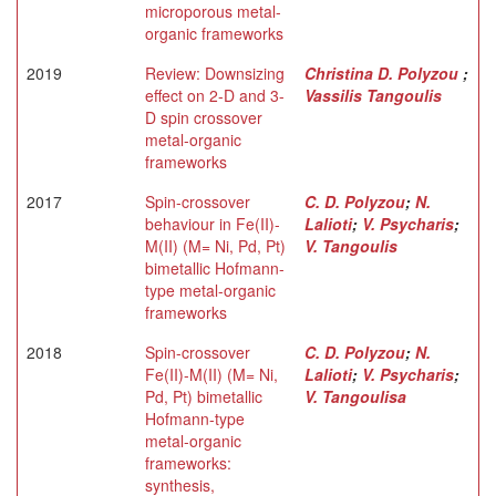
microporous metal-
organic frameworks
2019
Review: Downsizing
Christina D. Polyzou
;
effect on 2-D and 3-
Vassilis Tangoulis
D spin crossover
metal-organic
frameworks
2017
Spin-crossover
C. D. Polyzou
;
N.
behaviour in Fe(II)-
Lalioti
;
V. Psycharis
;
M(II) (M= Νi, Pd, Pt)
V. Tangoulis
bimetallic Hofmann-
type metal-organic
frameworks
2018
Spin-crossover
C. D. Polyzou
;
N.
Fe(II)-M(II) (M= Νi,
Lalioti
;
V. Psycharis
;
Pd, Pt) bimetallic
V. Tangoulisa
Hofmann-type
metal-organic
frameworks:
synthesis,