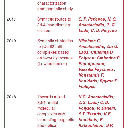
characterization
and magnetic study
2017
Synthetic routes to
S. P. Perlepes
;
N. C.
3d/4f coordination
Anastasiadis
;
Z. G.
clusters
Lada
;
C. D. Polyzou
2019
Synthetic strategies
Nikolaos C.
to {CoIII2LnIII}
Anastasiadis
;
Zoi G.
complexes based
Lada
;
Christina D.
on 2-pyridyl oximes
Polyzou
;
Catherine P.
(Ln = lanthanide)
Raptopoulou
;
Vassilis Psycharis
;
Konstantis F.
Konidaris
;
Spyros P.
Perlepes
2018
Towards mixed
N.C. Anastasiadis
;
3d/4f-metal
Z.G. Lada
;
C. D.
molecular
Polyzou
;
P. Danelli
;
complexes with
S.T. Tsantis
;
K.F.
interesting magnetic
Konidaris
;
E.
and optical
Katsoulakou
;
S.P.