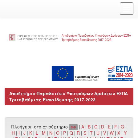
Skip
navigation
Αποθετήριο Παραδοτέων Υποτρόφων Δράσεων ΕΣΠΑ
Τριτοβάθμιας Εκπαίδευσης 2017-2023
Πλοήγηση στο αποθετήριο
|
A
|
B
|
C
|
D
|
E
|
F
|
G
|
0-9
H
|
I
|
J
|
K
|
L
|
M
|
N
|
O
|
P
|
Q
|
R
|
S
|
T
|
U
|
V
|
W
|
X
|
Y