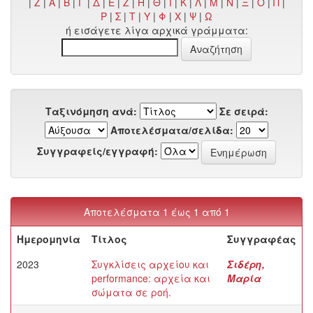
|
Z
|
Α
|
Β
|
Γ
|
Δ
|
Ε
|
Ζ
|
Η
|
Θ
|
Ι
|
Κ
|
Λ
|
Μ
|
Ν
|
Ξ
|
Ο
|
Π
|
Ρ
|
Σ
|
Τ
|
Υ
|
Φ
|
Χ
|
Ψ
|
Ω
ή εισάγετε λίγα αρχικά γράμματα:
Ταξινόμηση ανά:
Σε σειρά:
Αποτελέσματα/σελίδα:
Συγγραφείς/εγγραφή:
Αποτελέσματα 1 έως 1 από 1
Ημερομηνία
Τίτλος
Συγγραφέας
2023
Συγκλίσεις αρχείου και
Σιδέρη,
performance: αρχεία και
Μαρία
σώματα σε ροή.