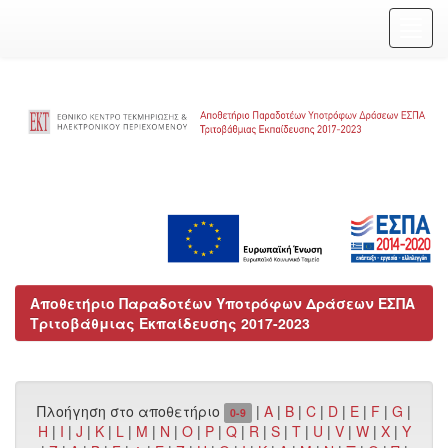
Skip
navigation
Αποθετήριο Παραδοτέων Υποτρόφων Δράσεων ΕΣΠΑ
Τριτοβάθμιας Εκπαίδευσης 2017-2023
Πλοήγηση στο αποθετήριο
|
A
|
B
|
C
|
D
|
E
|
F
|
G
|
0-9
H
|
I
|
J
|
K
|
L
|
M
|
N
|
O
|
P
|
Q
|
R
|
S
|
T
|
U
|
V
|
W
|
X
|
Y