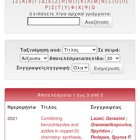
|
Z
|
Α
|
Β
|
Γ
|
Δ
|
Ε
|
Ζ
|
Η
|
Θ
|
Ι
|
Κ
|
Λ
|
Μ
|
Ν
|
Ξ
|
Ο
|
Π
|
Ρ
|
Σ
|
Τ
|
Υ
|
Φ
|
Χ
|
Ψ
|
Ω
ή εισάγετε λίγα αρχικά γράμματα:
Ταξινόμηση ανά:
Σε σειρά:
Αποτελέσματα/σελίδα:
Συγγραφείς/εγγραφή:
Αποτελέσματα 1 έως 3 από 3
Ημερομηνία
Τίτλος
Συγγραφέας
2021
Combining
Lazari, Gerasimi
;
benzotriazoles and
Grammatikopoulos,
azides in copper(II)
Spyridon
;
chemistry: synthesis,
Perlepes, Spyros P.