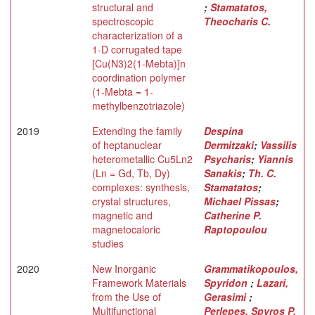
structural and
;
Stamatatos,
spectroscopic
Theocharis C.
characterization of a
1-D corrugated tape
[Cu(N3)2(1-Mebta)]n
coordination polymer
(1-Mebta = 1-
methylbenzotriazole)
2019
Extending the family
Despina
of heptanuclear
Dermitzaki
;
Vassilis
heterometallic Cu5Ln2
Psycharis
;
Yiannis
(Ln = Gd, Tb, Dy)
Sanakis
;
Th. C.
complexes: synthesis,
Stamatatos
;
crystal structures,
Michael Pissas
;
magnetic and
Catherine P.
magnetocaloric
Raptopoulou
studies
2020
New Inorganic
Grammatikopoulos,
Framework Materials
Spyridon
;
Lazari,
from the Use of
Gerasimi
;
Multifunctional
Perlepes, Spyros P.