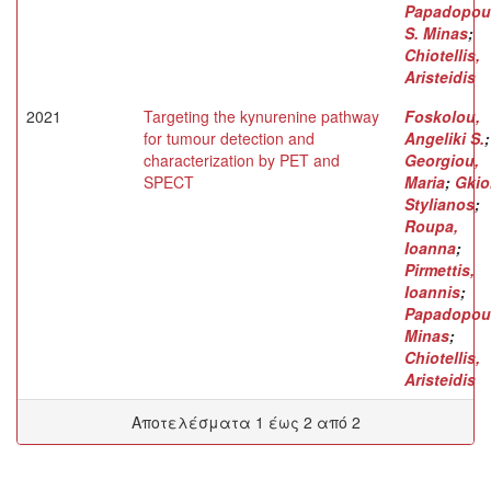
Papadopou
S. Minas
;
Chiotellis,
Aristeidis
2021
Targeting the kynurenine pathway
Foskolou,
for tumour detection and
Angeliki S.
;
characterization by PET and
Georgiou,
SPECT
Maria
;
Gkio
Stylianos
;
Roupa,
Ioanna
;
Pirmettis,
Ioannis
;
Papadopou
Minas
;
Chiotellis,
Aristeidis
Αποτελέσματα 1 έως 2 από 2