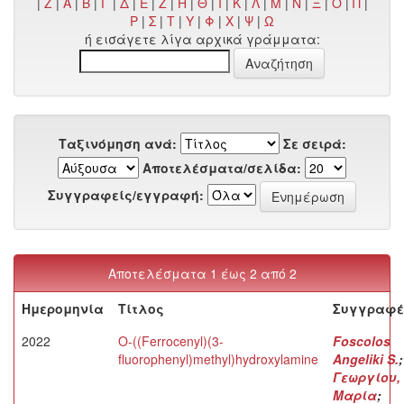
|
Z
|
Α
|
Β
|
Γ
|
Δ
|
Ε
|
Ζ
|
Η
|
Θ
|
Ι
|
Κ
|
Λ
|
Μ
|
Ν
|
Ξ
|
Ο
|
Π
|
Ρ
|
Σ
|
Τ
|
Υ
|
Φ
|
Χ
|
Ψ
|
Ω
ή εισάγετε λίγα αρχικά γράμματα:
Ταξινόμηση ανά:
Σε σειρά:
Αποτελέσματα/σελίδα:
Συγγραφείς/εγγραφή:
Αποτελέσματα 1 έως 2 από 2
Ημερομηνία
Τίτλος
Συγγραφ
2022
O-((Ferrocenyl)(3-
Foscolos
fluorophenyl)methyl)hydroxylamine
Angeliki S.
;
Γεωργίου,
Μαρία
;