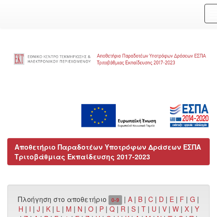
Skip
navigation
Αποθετήριο Παραδοτέων Υποτρόφων Δράσεων ΕΣΠΑ
Τριτοβάθμιας Εκπαίδευσης 2017-2023
Πλοήγηση στο αποθετήριο
|
A
|
B
|
C
|
D
|
E
|
F
|
G
|
0-9
H
|
I
|
J
|
K
|
L
|
M
|
N
|
O
|
P
|
Q
|
R
|
S
|
T
|
U
|
V
|
W
|
X
|
Y