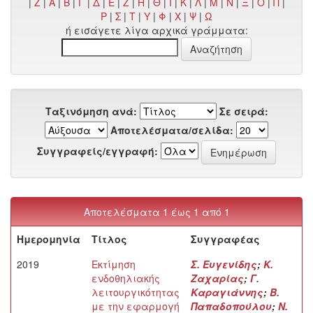
|
Z
|
Α
|
Β
|
Γ
|
Δ
|
Ε
|
Ζ
|
Η
|
Θ
|
Ι
|
Κ
|
Λ
|
Μ
|
Ν
|
Ξ
|
Ο
|
Π
|
Ρ
|
Σ
|
Τ
|
Υ
|
Φ
|
Χ
|
Ψ
|
Ω
ή εισάγετε λίγα αρχικά γράμματα:
Ταξινόμηση ανά:
Σε σειρά:
Αποτελέσματα/σελίδα:
Συγγραφείς/εγγραφή:
Αποτελέσματα 1 έως 1 από 1
Ημερομηνία
Τίτλος
Συγγραφέας
2019
Εκτίμηση
Σ. Ευγενίδης
;
Κ.
ενδοθηλιακής
Ζαχαρίας
;
Γ.
λειτουργικότητας
Καραγιάννης
;
Β.
με την εφαρμογή
Παπαδοπούλου
;
N.