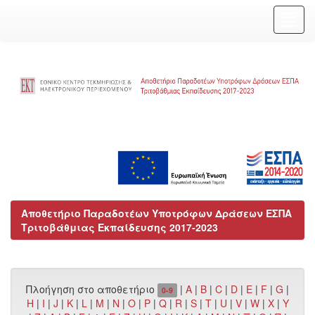
Skip
navigation
Αποθετήριο Παραδοτέων Υποτρόφων Δράσεων ΕΣΠΑ
Τριτοβάθμιας Εκπαίδευσης 2017-2023
Πλοήγηση στο αποθετήριο
|
A
|
B
|
C
|
D
|
E
|
F
|
G
|
0-9
H
|
I
|
J
|
K
|
L
|
M
|
N
|
O
|
P
|
Q
|
R
|
S
|
T
|
U
|
V
|
W
|
X
|
Y