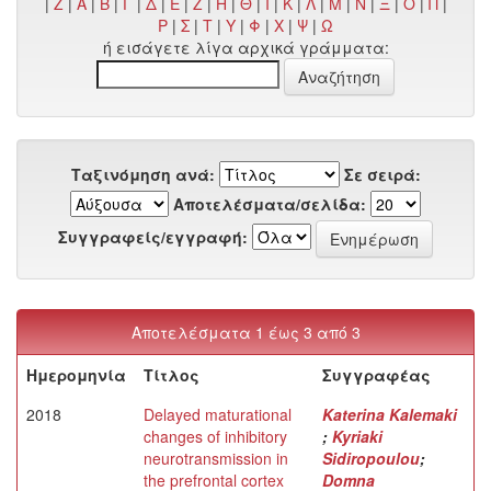
|
Z
|
Α
|
Β
|
Γ
|
Δ
|
Ε
|
Ζ
|
Η
|
Θ
|
Ι
|
Κ
|
Λ
|
Μ
|
Ν
|
Ξ
|
Ο
|
Π
|
Ρ
|
Σ
|
Τ
|
Υ
|
Φ
|
Χ
|
Ψ
|
Ω
ή εισάγετε λίγα αρχικά γράμματα:
Ταξινόμηση ανά:
Σε σειρά:
Αποτελέσματα/σελίδα:
Συγγραφείς/εγγραφή:
Αποτελέσματα 1 έως 3 από 3
Ημερομηνία
Τίτλος
Συγγραφέας
2018
Delayed maturational
Katerina Kalemaki
changes of inhibitory
;
Kyriaki
neurotransmission in
Sidiropoulou
;
the prefrontal cortex
Domna