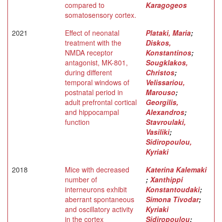
compared to
Karagogeos
somatosensory cortex.
2021
Effect of neonatal
Plataki, Maria
;
treatment with the
Diskos,
NMDA receptor
Konstantinos
;
antagonist, MK-801,
Sougklakos,
during different
Christos
;
temporal windows of
Velissariou,
postnatal period in
Marouso
;
adult prefrontal cortical
Georgilis,
and hippocampal
Alexandros
;
function
Stavroulaki,
Vasiliki
;
Sidiropoulou,
Kyriaki
2018
Mice with decreased
Katerina Kalemaki
number of
;
Xanthippi
interneurons exhibit
Konstantoudaki
;
aberrant spontaneous
Simona Tivodar
;
and oscillatory activity
Kyriaki
in the cortex
Sidiropoulou
;