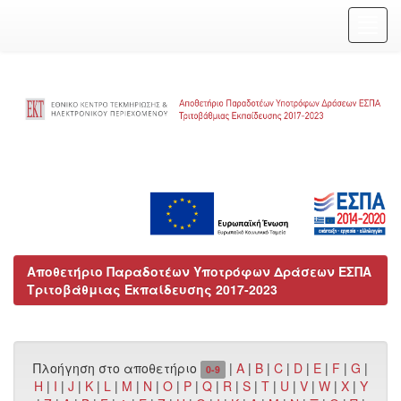
Skip
navigation
Αποθετήριο Παραδοτέων Υποτρόφων Δράσεων ΕΣΠΑ
Τριτοβάθμιας Εκπαίδευσης 2017-2023
Πλοήγηση στο αποθετήριο
|
A
|
B
|
C
|
D
|
E
|
F
|
G
|
0-9
H
|
I
|
J
|
K
|
L
|
M
|
N
|
O
|
P
|
Q
|
R
|
S
|
T
|
U
|
V
|
W
|
X
|
Y