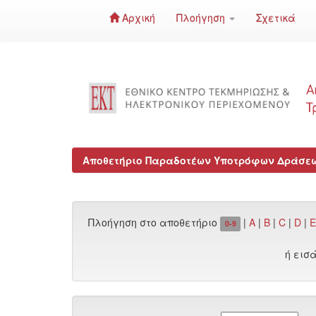
Αρχική
Πλοήγηση
Σχετικά
Skip
navigation
Αποθετήριο Παραδοτέων Υποτρόφων Δράσεων
Πλοήγηση στο αποθετήριο
|
A
|
B
|
C
|
D
|
E
0-9
ή εισ