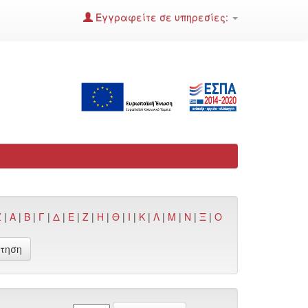
Εγγραφείτε σε υπηρεσίες:
Z
|
Α
|
Β
|
Γ
|
Δ
|
Ε
|
Ζ
|
Η
|
Θ
|
Ι
|
Κ
|
Λ
|
Μ
|
Ν
|
Ξ
|
Ο