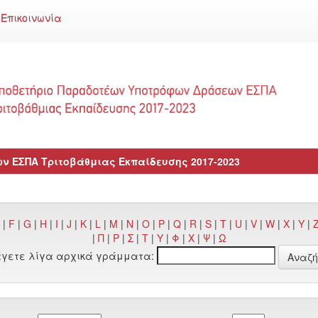
Επικοινωνία
 ΕΣΠΑ Τριτοβάθμιας Εκπαίδευσης 2017-2023
|
F
|
G
|
H
|
I
|
J
|
K
|
L
|
M
|
N
|
O
|
P
|
Q
|
R
|
S
|
T
|
U
|
V
|
W
|
X
|
Y
|
|
Π
|
Ρ
|
Σ
|
Τ
|
Υ
|
Φ
|
Χ
|
Ψ
|
Ω
άγετε λίγα αρχικά γράμματα: