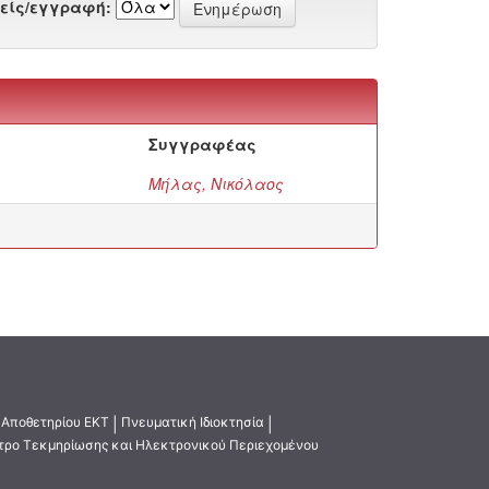
είς/εγγραφή:
Συγγραφέας
Μήλας, Νικόλαος