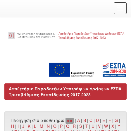
Skip
navigation
Αποθετήριο Παραδοτέων Υποτρόφων Δράσεων ΕΣΠΑ
Τριτοβάθμιας Εκπαίδευσης 2017-2023
Πλοήγηση στο αποθετήριο
|
A
|
B
|
C
|
D
|
E
|
F
|
G
|
0-9
H
|
I
|
J
|
K
|
L
|
M
|
N
|
O
|
P
|
Q
|
R
|
S
|
T
|
U
|
V
|
W
|
X
|
Y