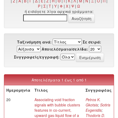
|
Z
|
Α
|
Β
|
Γ
|
Δ
|
Ε
|
Ζ
|
Η
|
Θ
|
Ι
|
Κ
|
Λ
|
Μ
|
Ν
|
Ξ
|
Ο
|
Π
|
Ρ
|
Σ
|
Τ
|
Υ
|
Φ
|
Χ
|
Ψ
|
Ω
ή εισάγετε λίγα αρχικά γράμματα:
Ταξινόμηση ανά:
Σε σειρά:
Αποτελέσματα/σελίδα:
Συγγραφείς/εγγραφή:
Αποτελέσματα 1 έως 1 από 1
Ημερομηνία
Τίτλος
Συγγραφέας
20
Associating void fraction
Petros K.
signals with bubble clusters
Gkotsis
;
Sotiris
features in co-current,
Evgenidis
;
upward gas-liquid flow of a
Thodoris D.