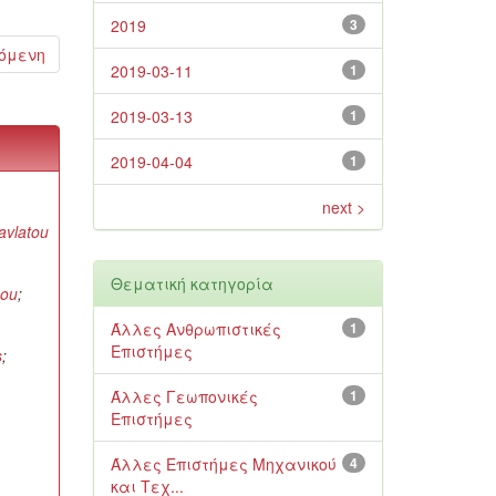
2019
3
όμενη
2019-03-11
1
2019-03-13
1
2019-04-04
1
next >
avlatou
Θεματική κατηγορία
nou
;
Άλλες Ανθρωπιστικές
1
Επιστήμες
s
;
Άλλες Γεωπονικές
1
Επιστήμες
Άλλες Επιστήμες Μηχανικού
4
και Τεχ...