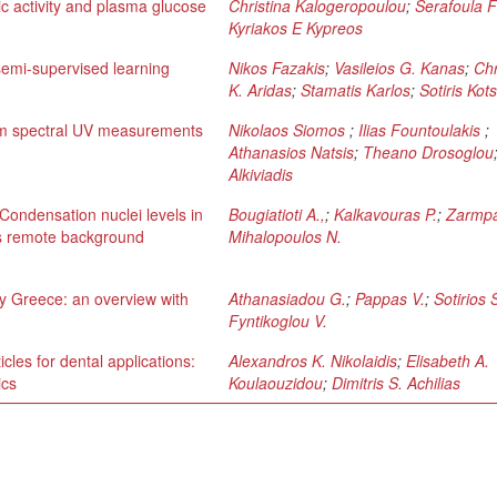
ic activity and plasma glucose
Christina Kalogeropoulou
;
Serafoula F
Kyriakos E Kypreos
semi-supervised learning
Nikos Fazakis
;
Vasileios G. Kanas
;
Chr
K. Aridas
;
Stamatis Karlos
;
Sotiris Kots
rom spectral UV measurements
Nikolaos Siomos
;
Ilias Fountoulakis
;
Athanasios Natsis
;
Theano Drosoglou
Alkiviadis
 Condensation nuclei levels in
Bougiatioti A.,
;
Kalkavouras P.
;
Zarmpa
vs remote background
Mihalopoulos N.
ury Greece: an overview with
Athanasiadou G.
;
Pappas V.
;
Sotirios 
Fyntikoglou V.
les for dental applications:
Alexandros K. Nikolaidis
;
Elisabeth A.
ics
Koulaouzidou
;
Dimitris S. Achilias