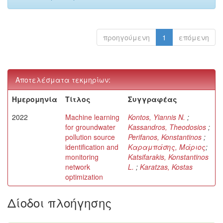
προηγούμενη
1
επόμενη
Αποτελέσματα τεκμηρίων:
Ημερομηνία
Τίτλος
Συγγραφέας
2022
Machine learning
Kontos, Yiannis N.
;
for groundwater
Kassandros, Theodosios
;
pollution source
Perifanos, Konstantinos
;
identification and
Καραμπάσης, Μάριος
;
monitoring
Katsifarakis, Konstantinos
network
L.
;
Karatzas, Kostas
optimization
Δίοδοι πλοήγησης