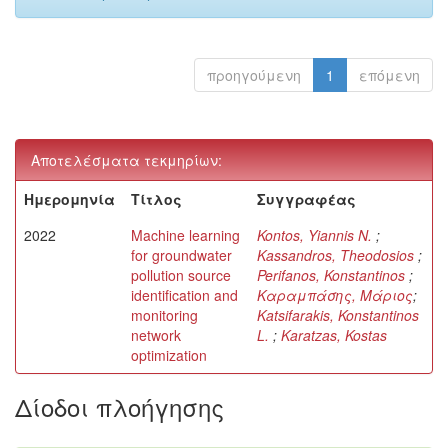
προηγούμενη
1
επόμενη
Αποτελέσματα τεκμηρίων:
Ημερομηνία
Τίτλος
Συγγραφέας
2022
Machine learning
Kontos, Yiannis N.
;
for groundwater
Kassandros, Theodosios
;
pollution source
Perifanos, Konstantinos
;
identification and
Καραμπάσης, Μάριος
;
monitoring
Katsifarakis, Konstantinos
network
L.
;
Karatzas, Kostas
optimization
Δίοδοι πλοήγησης