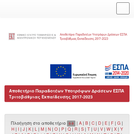
Skip
navigation
Αποθετήριο Παραδοτέων Υποτρόφων Δράσεων ΕΣΠΑ
Τριτοβάθμιας Εκπαίδευσης 2017-2023
Πλοήγηση στο αποθετήριο
|
A
|
B
|
C
|
D
|
E
|
F
|
G
|
0-9
H
|
I
|
J
|
K
|
L
|
M
|
N
|
O
|
P
|
Q
|
R
|
S
|
T
|
U
|
V
|
W
|
X
|
Y