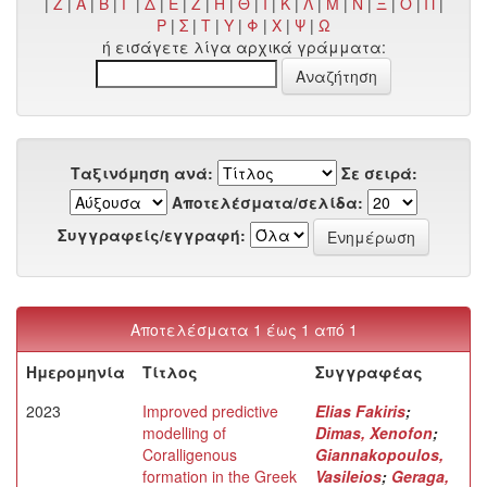
|
Z
|
Α
|
Β
|
Γ
|
Δ
|
Ε
|
Ζ
|
Η
|
Θ
|
Ι
|
Κ
|
Λ
|
Μ
|
Ν
|
Ξ
|
Ο
|
Π
|
Ρ
|
Σ
|
Τ
|
Υ
|
Φ
|
Χ
|
Ψ
|
Ω
ή εισάγετε λίγα αρχικά γράμματα:
Ταξινόμηση ανά:
Σε σειρά:
Αποτελέσματα/σελίδα:
Συγγραφείς/εγγραφή:
Αποτελέσματα 1 έως 1 από 1
Ημερομηνία
Τίτλος
Συγγραφέας
2023
Improved predictive
Elias Fakiris
;
modelling of
Dimas, Xenofon
;
Coralligenous
Giannakopoulos,
formation in the Greek
Vasileios
;
Geraga,