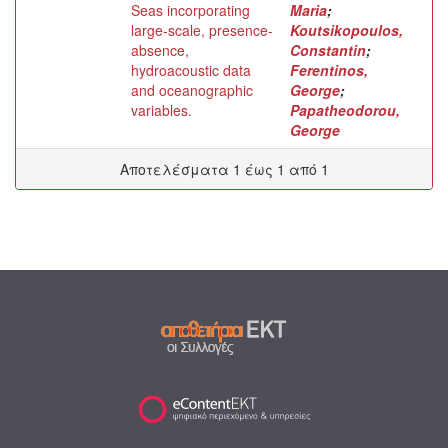
Seas incorporating
Maria
;
large-scale, presence-
Koutsikopoulos,
absence,
Constantin
;
hydroacoustic data
Ferentinos,
and oceanographic
George
;
variables.
Papatheodorou,
George
Αποτελέσματα 1 έως 1 από 1