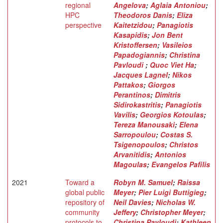
regional
Angelova
;
Aglaia Antoniou
;
HPC
Theodoros Danis
;
Eliza
perspective
Kaitetzidou
;
Panagiotis
Kasapidis
;
Jon Bent
Kristoffersen
;
Vasileios
Papadogiannis
;
Christina
Pavloudi
;
Quoc Viet Ha
;
Jacques Lagnel
;
Nikos
Pattakos
;
Giorgos
Perantinos
;
Dimitris
Sidirokastritis
;
Panagiotis
Vavilis
;
Georgios Kotoulas
;
Tereza Manousaki
;
Elena
Sarropoulou
;
Costas S.
Tsigenopoulos
;
Christos
Arvanitidis
;
Antonios
Magoulas
;
Evangelos Pafilis
2021
Toward a
Robyn M. Samuel
;
Raissa
global public
Meyer
;
Pier Luigi Buttigieg
;
repository of
Neil Davies
;
Nicholas W.
community
Jeffery
;
Christopher Meyer
;
protocols to
Christina Pavloudi
;
Kathleen