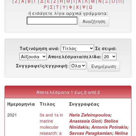
|
Z
|
Α
|
Β
|
Γ
|
Δ
|
Ε
|
Ζ
|
Η
|
Θ
|
Ι
|
Κ
|
Λ
|
Μ
|
Ν
|
Ξ
|
Ο
|
Π
|
Ρ
|
Σ
|
Τ
|
Υ
|
Φ
|
Χ
|
Ψ
|
Ω
ή εισάγετε λίγα αρχικά γράμματα:
Ταξινόμηση ανά:
Σε σειρά:
Αποτελέσματα/σελίδα:
Συγγραφείς/εγγραφή:
Αποτελέσματα 1 έως 2 από 2
Ημερομηνία
Τίτλος
Συγγραφέας
2021
0s and 1s in
Haris Zafeiropoulos
;
marine
Anastasia Gioti
;
Stelios
molecular
Ninidakis
;
Antonis Potirakis
;
research: a
Savvas Paragkamian
;
Nelina