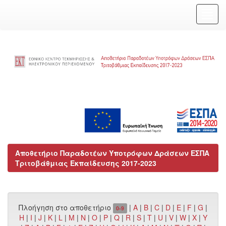
Skip
navigation
Αποθετήριο Παραδοτέων Υποτρόφων Δράσεων ΕΣΠΑ
Τριτοβάθμιας Εκπαίδευσης 2017-2023
Πλοήγηση στο αποθετήριο
|
A
|
B
|
C
|
D
|
E
|
F
|
G
|
0-9
H
|
I
|
J
|
K
|
L
|
M
|
N
|
O
|
P
|
Q
|
R
|
S
|
T
|
U
|
V
|
W
|
X
|
Y