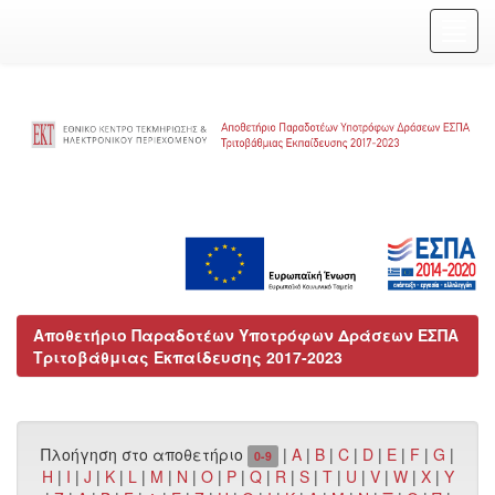
Skip
navigation
Αποθετήριο Παραδοτέων Υποτρόφων Δράσεων ΕΣΠΑ
Τριτοβάθμιας Εκπαίδευσης 2017-2023
Πλοήγηση στο αποθετήριο
|
A
|
B
|
C
|
D
|
E
|
F
|
G
|
0-9
H
|
I
|
J
|
K
|
L
|
M
|
N
|
O
|
P
|
Q
|
R
|
S
|
T
|
U
|
V
|
W
|
X
|
Y