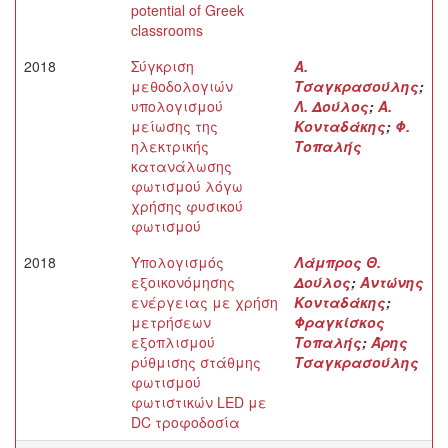
potential of Greek
classrooms
2018
Σύγκριση
Α.
μεθοδολογιών
Τσαγκρασούλης
;
υπολογισμού
Λ. Δούλος
;
Α.
μείωσης της
Κονταδάκης
;
Φ.
ηλεκτρικής
Τοπαλής
κατανάλωσης
φωτισμού λόγω
χρήσης φυσικού
φωτισμού
2018
Υπολογισμός
Λάμπρος Θ.
εξοικονόμησης
Δούλος
;
Αντώνης
ενέργειας με χρήση
Κονταδάκης
;
μετρήσεων
Φραγκίσκος
εξοπλισμού
Τοπαλής
;
Άρης
ρύθμισης στάθμης
Τσαγκρασούλης
φωτισμού
φωτιστικών LED με
DC τροφοδοσία