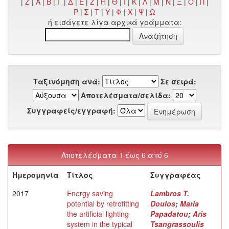
|
Z
|
Α
|
Β
|
Γ
|
Δ
|
Ε
|
Ζ
|
Η
|
Θ
|
Ι
|
Κ
|
Λ
|
Μ
|
Ν
|
Ξ
|
Ο
|
Π
|
Ρ
|
Σ
|
Τ
|
Υ
|
Φ
|
Χ
|
Ψ
|
Ω
ή εισάγετε λίγα αρχικά γράμματα:
Ταξινόμηση ανά:
Σε σειρά:
Αποτελέσματα/σελίδα:
Συγγραφείς/εγγραφή:
Αποτελέσματα 1 έως 6 από 6
Ημερομηνία
Τίτλος
Συγγραφέας
2017
Energy saving
Lambros T.
potential by retrofitting
Doulos
;
Maria
the artificial lighting
Papadatou
;
Aris
system in the typical
Tsangrassoulis