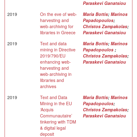
Paraskevi Ganatsiou
2019
On the eve of web-
Maria Bottis
;
Marinos
harvesting and
Papadopoulos
;
web-archiving for
Christos Zampakolas
;
libraries in Greece
Paraskevi Ganatsiou
2019
Text and data
Μaria Bottis
;
Marinos
mining in Directive
Papadopoulos
;
2019/790/EU
Christos Zampakolas
;
enhancing web-
Paraskevi Ganatsiou
harvesting and
web-archiving in
libraries and
archives
2019
Text and Data
Maria Bottis
;
Marinos
Mining in the EU
Papadopoulos
;
‘Acquis
Christos Zampakolas
;
Communautaire’
Paraskevi Ganatsiou
tinkering with TDM
& digital legal
deposit