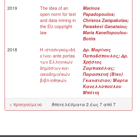
2019
The idea of an
Marinos
open norm for text
Papadopoulos
;
and data mining in
Christos Zampakolas
;
the EU copyright
Paraskevi Ganatsiou
;
law
Maria Kanellopoulou-
Bottis
2018
Η ιστοσυγκομιδή
Δρ. Μαρίνος
είναι ante portas
Παπαδόπουλος
;
Δρ.
των Ελληνικών
Χρήστος
δημόσιων και
Ζαμπακόλας
;
ακαδημαϊκών
Παρασκευή (Βίκυ)
βιβλιοθηκών
Γκανάτσιου
;
Μαρία
Κανελλοπούλου
Μπόττη
< προηγούμενο
Αποτελέσματα 2 έως 7 από 7