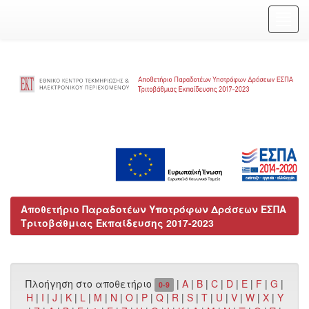
Skip
navigation
Αποθετήριο Παραδοτέων Υποτρόφων Δράσεων ΕΣΠΑ
Τριτοβάθμιας Εκπαίδευσης 2017-2023
Πλοήγηση στο αποθετήριο
|
A
|
B
|
C
|
D
|
E
|
F
|
G
|
0-9
H
|
I
|
J
|
K
|
L
|
M
|
N
|
O
|
P
|
Q
|
R
|
S
|
T
|
U
|
V
|
W
|
X
|
Y