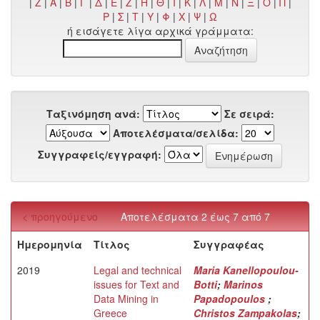
|
Z
|
Α
|
Β
|
Γ
|
Δ
|
Ε
|
Ζ
|
Η
|
Θ
|
Ι
|
Κ
|
Λ
|
Μ
|
Ν
|
Ξ
|
Ο
|
Π
|
Ρ
|
Σ
|
Τ
|
Υ
|
Φ
|
Χ
|
Ψ
|
Ω
ή εισάγετε λίγα αρχικά γράμματα:
Ταξινόμηση ανά:
Σε σειρά:
Αποτελέσματα/σελίδα:
Συγγραφείς/εγγραφή:
< προηγούμενο
Αποτελέσματα 2 έως 7 από 7
Ημερομηνία
Τίτλος
Συγγραφέας
2019
Legal and technical
Maria Kanellopoulou-
issues for Text and
Botti
;
Marinos
Data Mining in
Papadopoulos
;
Greece
Christos Zampakolas
;