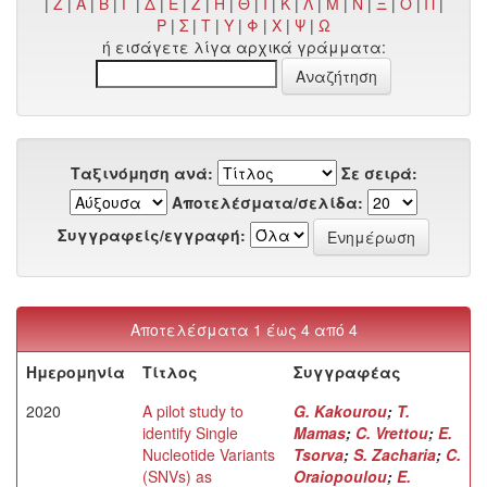
|
Z
|
Α
|
Β
|
Γ
|
Δ
|
Ε
|
Ζ
|
Η
|
Θ
|
Ι
|
Κ
|
Λ
|
Μ
|
Ν
|
Ξ
|
Ο
|
Π
|
Ρ
|
Σ
|
Τ
|
Υ
|
Φ
|
Χ
|
Ψ
|
Ω
ή εισάγετε λίγα αρχικά γράμματα:
Ταξινόμηση ανά:
Σε σειρά:
Αποτελέσματα/σελίδα:
Συγγραφείς/εγγραφή:
Αποτελέσματα 1 έως 4 από 4
Ημερομηνία
Τίτλος
Συγγραφέας
2020
A pilot study to
G. Kakourou
;
T.
identify Single
Mamas
;
C. Vrettou
;
E.
Nucleotide Variants
Tsorva
;
S. Zacharia
;
C.
(SNVs) as
Oraiopoulou
;
E.