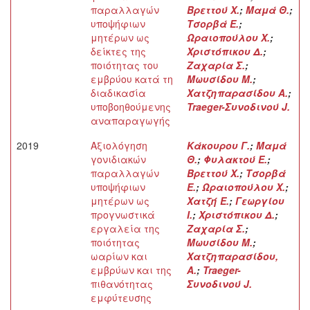
παραλλαγών
Βρεττού Χ.
;
Μαμά Θ.
;
υποψήφιων
Τσορβά Ε.
;
μητέρων ως
Ωραιοπούλου Χ.
;
δείκτες της
Χριστόπικου Δ.
;
ποιότητας του
Ζαχαρία Σ.
;
εμβρύου κατά τη
Μωυσίδου Μ.
;
διαδικασία
Χατζηπαρασίδου Α.
;
υποβοηθούμενης
Traeger-Συνοδινού J.
αναπαραγωγής
2019
Αξιολόγηση
Κάκουρου Γ.
;
Μαμά
γονιδιακών
Θ.
;
Φυλακτού Ε.
;
παραλλαγών
Βρεττού Χ.
;
Τσορβά
υποψήφιων
Ε.
;
Ωραιοπούλου Χ.
;
μητέρων ως
Χατζή Ε.
;
Γεωργίου
προγνωστικά
Ι.
;
Χριστόπικου Δ.
;
εργαλεία της
Ζαχαρία Σ.
;
ποιότητας
Μωυσίδου Μ.
;
ωαρίων και
Χατζηπαρασίδου,
εμβρύων και της
Α.
;
Traeger-
πιθανότητας
Συνοδινού J.
εμφύτευσης