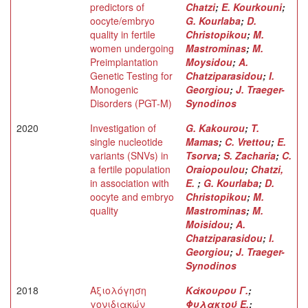
predictors of
Chatzi
;
E. Kourkouni
;
oocyte/embryo
G. Kourlaba
;
D.
quality in fertile
Christopikou
;
M.
women undergoing
Mastrominas
;
M.
Preimplantation
Moysidou
;
A.
Genetic Testing for
Chatziparasidou
;
I.
Monogenic
Georgiou
;
J. Traeger-
Disorders (PGT-M)
Synodinos
2020
Investigation of
G. Kakourou
;
T.
single nucleotide
Mamas
;
C. Vrettou
;
E.
variants (SNVs) in
Tsorva
;
S. Zacharia
;
C.
a fertile population
Oraiopoulou
;
Chatzi,
in association with
E.
;
G. Kourlaba
;
D.
oocyte and embryo
Christopikou
;
M.
quality
Mastrominas
;
M.
Moisidou
;
A.
Chatziparasidou
;
I.
Georgiou
;
J. Traeger-
Synodinos
2018
Αξιολόγηση
Κάκουρου Γ.
;
γονιδιακών
Φυλακτού Ε.
;