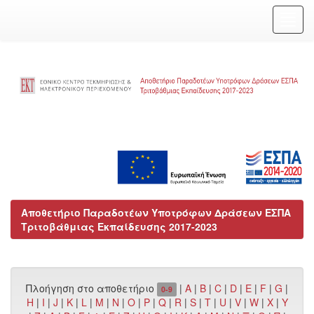
Skip
navigation
Αποθετήριο Παραδοτέων Υποτρόφων Δράσεων ΕΣΠΑ
Τριτοβάθμιας Εκπαίδευσης 2017-2023
Πλοήγηση στο αποθετήριο
|
A
|
B
|
C
|
D
|
E
|
F
|
G
|
0-9
H
|
I
|
J
|
K
|
L
|
M
|
N
|
O
|
P
|
Q
|
R
|
S
|
T
|
U
|
V
|
W
|
X
|
Y